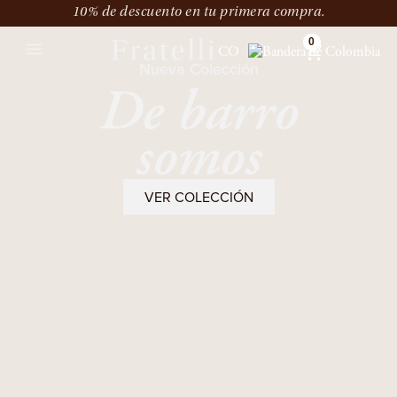
10% de descuento en tu primera compra.
0
CO
Nueva Colección
De barro
somos
VER COLECCIÓN