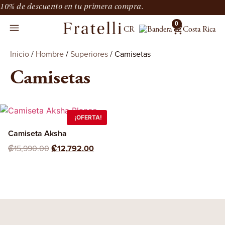
10% de descuento en tu primera compra.
0
CR
Inicio
/
Hombre
/
Superiores
/ Camisetas
Camisetas
¡OFERTA!
Camiseta Aksha
₡
15,990.00
₡
12,792.00