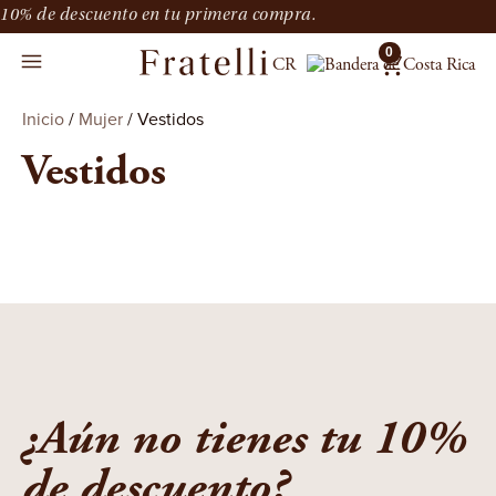
10% de descuento en tu primera compra.
0
CR
Inicio
/
Mujer
/ Vestidos
Vestidos
¿Aún no tienes tu 10%
de descuento?