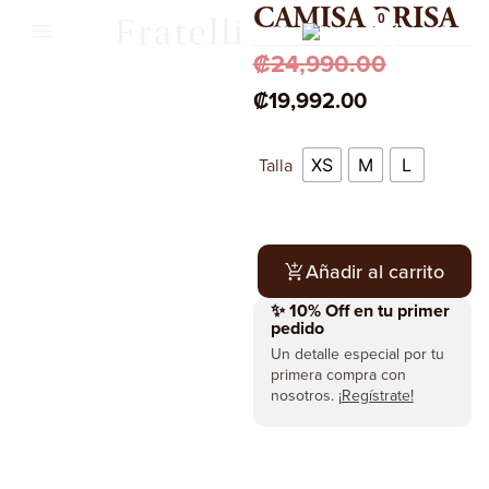
CAMISA BRISA
0
CR
₡
24,990.00
₡
19,992.00
Talla
XS
M
L
Añadir al carrito
✨ 10% Off en tu primer
pedido
Un detalle especial por tu
primera compra con
nosotros.
¡Regístrate!