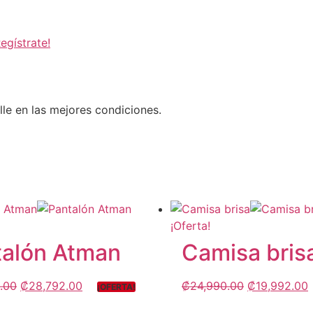
Regístrate!
le en las mejores condiciones.
¡Oferta!
talón Atman
Camisa bris
.00
₡
28,792.00
₡
24,990.00
₡
19,992.00
¡OFERTA!