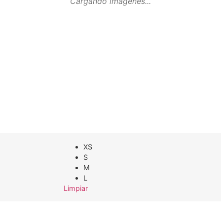
Cargando imágenes...
XS
S
M
L
Limpiar