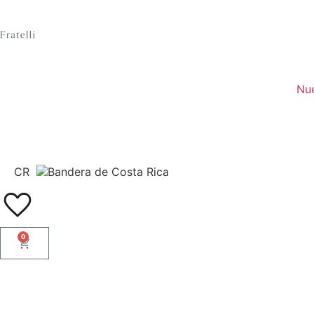
Nu
CR
0