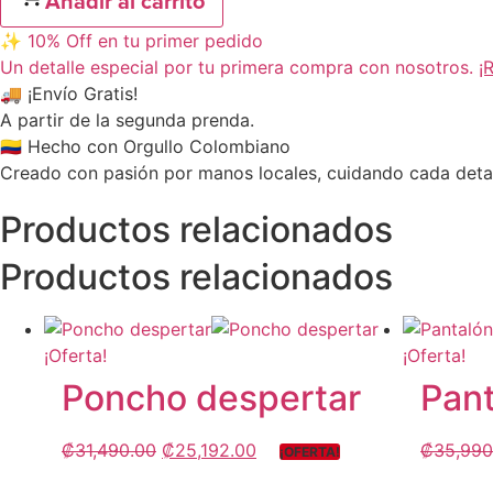
Añadir al carrito
✨ 10% Off en tu primer pedido
Un detalle especial por tu primera compra con nosotros.
¡
🚚 ¡Envío Gratis!
A partir de la segunda prenda.
🇨🇴 Hecho con Orgullo Colombiano
Creado con pasión por manos locales, cuidando cada detal
Productos relacionados
Productos relacionados
¡Oferta!
¡Oferta!
Poncho despertar
Pan
₡
31,490.00
₡
25,192.00
₡
35,990
¡OFERTA!