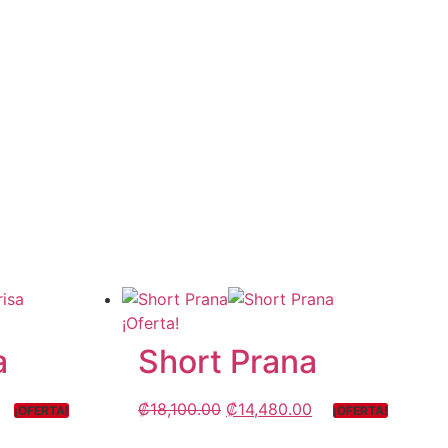
¡Oferta!
a
Short Prana
₡
18,100.00
₡
14,480.00
¡OFERTA!
¡OFERTA!