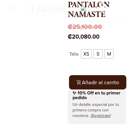
PANTALON
0
CR
NAMASTE
₡
25,100.00
₡
20,080.00
Talla
XS
S
M
Añadir al carrito
✨ 10% Off en tu primer
pedido
Un detalle especial por tu
primera compra con
nosotros.
¡Regístrate!